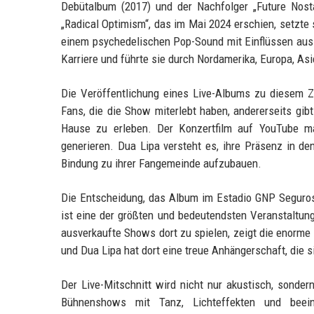
Debütalbum (2017) und der Nachfolger „Future Nosta
„Radical Optimism“, das im Mai 2024 erschien, setzte s
einem psychedelischen Pop-Sound mit Einflüssen aus 
Karriere und führte sie durch Nordamerika, Europa, As
Die Veröffentlichung eines Live-Albums zu diesem Zei
Fans, die die Show miterlebt haben, andererseits gib
Hause zu erleben. Der Konzertfilm auf YouTube ma
generieren. Dua Lipa versteht es, ihre Präsenz in d
Bindung zu ihrer Fangemeinde aufzubauen.
Die Entscheidung, das Album im Estadio GNP Seguros
ist eine der größten und bedeutendsten Veranstaltung
ausverkaufte Shows dort zu spielen, zeigt die enorme 
und Dua Lipa hat dort eine treue Anhängerschaft, die 
Der Live-Mitschnitt wird nicht nur akustisch, sonder
Bühnenshows mit Tanz, Lichteffekten und beei