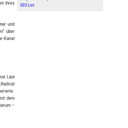
en ihres
SEO List
mmer und
n“ über
e-Kanal
ua Lipa
Radical
erierte.
 mit dem
 herum –