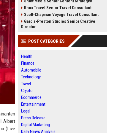
Snow Media Senior Content Strategist
Knox Travel Senior Travel Consultant
Scott-Chapman Voyage Travel Consultant
Garcia-Preston Studios Senior Creative
Director
POST CATEGORIES
Health
Finance
Automobile
Technology
Travel
Crypto
Ecommerce
Entertainment
Legal
minanten
Press Release
l Albert
Digital Marketing
pa (Live
Daily News Analysis