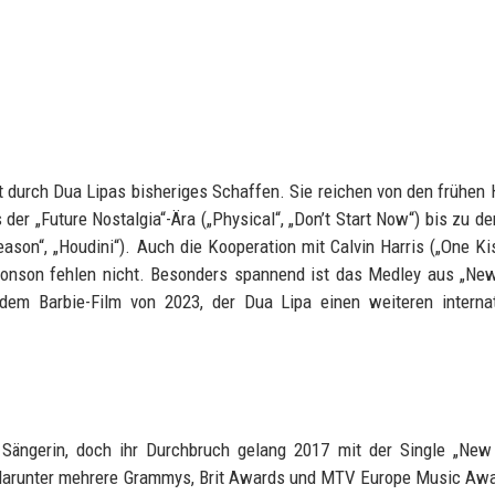
t durch Dua Lipas bisheriges Schaffen. Sie reichen von den frühen 
er „Future Nostalgia“-Ära („Physical“, „Don’t Start Now“) bis zu d
ason“, „Houdini“). Auch die Kooperation mit Calvin Harris („One Ki
k Ronson fehlen nicht. Besonders spannend ist das Medley aus „Ne
 dem Barbie-Film von 2023, der Dua Lipa einen weiteren interna
 Sängerin, doch ihr Durchbruch gelang 2017 mit der Single „New
 darunter mehrere Grammys, Brit Awards und MTV Europe Music Awa