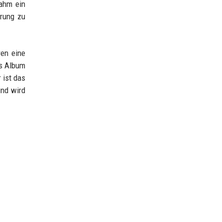
nahm ein
erung zu
ren eine
as Album
 ist das
und wird