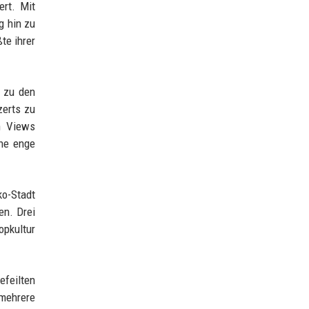
ert. Mit
g hin zu
te ihrer
g zu den
zerts zu
n Views
ine enge
ko-Stadt
en. Drei
opkultur
efeilten
mehrere