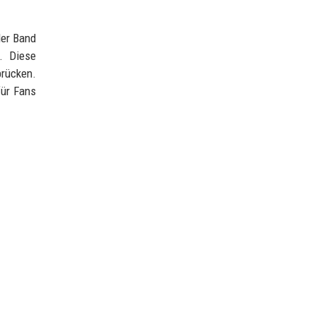
der Band
. Diese
brücken.
für Fans