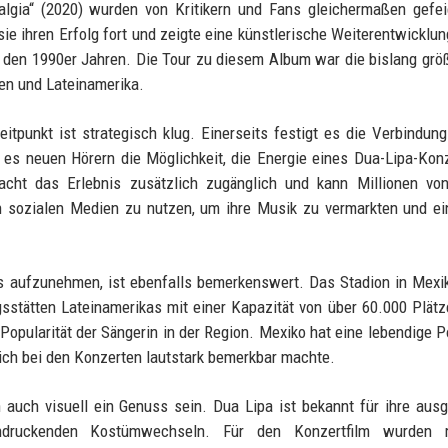
lgia“ (2020) wurden von Kritikern und Fans gleichermaßen gefei
ie ihren Erfolg fort und zeigte eine künstlerische Weiterentwicklun
den 1990er Jahren. Die Tour zu diesem Album war die bislang größ
ien und Lateinamerika.
tpunkt ist strategisch klug. Einerseits festigt es die Verbindun
t es neuen Hörern die Möglichkeit, die Energie eines Dua-Lipa-Kon
cht das Erlebnis zusätzlich zugänglich und kann Millionen vo
en sozialen Medien zu nutzen, um ihre Musik zu vermarkten und e
 aufzunehmen, ist ebenfalls bemerkenswert. Das Stadion in Mexi
sstätten Lateinamerikas mit einer Kapazität von über 60.000 Plätz
Popularität der Sängerin in der Region. Mexiko hat eine lebendige P
sich bei den Konzerten lautstark bemerkbar machte.
n auch visuell ein Genuss sein. Dua Lipa ist bekannt für ihre ausg
ndruckenden Kostümwechseln. Für den Konzertfilm wurden 