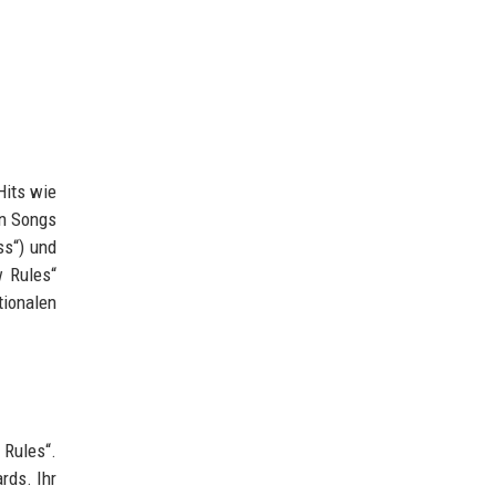
Hits wie
en Songs
ss“) und
w Rules“
tionalen
 Rules“.
rds. Ihr