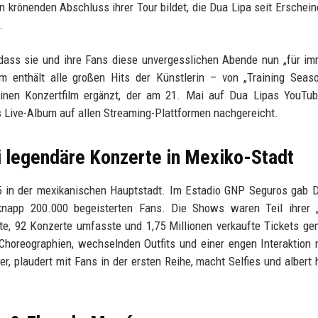
 krönenden Abschluss ihrer Tour bildet, die Dua Lipa seit Erschein
.
 dass sie und ihre Fans diese unvergesslichen Abende nun „für i
enthält alle großen Hits der Künstlerin – von „Training Seaso
einen Konzertfilm ergänzt, der am 21. Mai auf Dua Lipas YouTub
as Live-Album auf allen Streaming-Plattformen nachgereicht.
i legendäre Konzerte in Mexiko-Stadt
in der mexikanischen Hauptstadt. Im Estadio GNP Seguros gab D
knapp 200.000 begeisterten Fans. Die Shows waren Teil ihrer „
e, 92 Konzerte umfasste und 1,75 Millionen verkaufte Tickets gen
Choreographien, wechselnden Outfits und einer engen Interaktion
er, plaudert mit Fans in der ersten Reihe, macht Selfies und albert