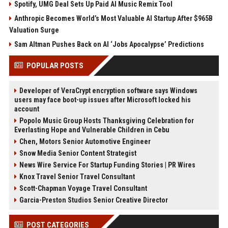
Spotify, UMG Deal Sets Up Paid AI Music Remix Tool
Anthropic Becomes World’s Most Valuable AI Startup After $965B
Valuation Surge
Sam Altman Pushes Back on AI ‘Jobs Apocalypse’ Predictions
POPULAR POSTS
Developer of VeraCrypt encryption software says Windows
users may face boot-up issues after Microsoft locked his
account
Popolo Music Group Hosts Thanksgiving Celebration for
Everlasting Hope and Vulnerable Children in Cebu
Chen, Motors Senior Automotive Engineer
Snow Media Senior Content Strategist
News Wire Service For Startup Funding Stories | PR Wires
Knox Travel Senior Travel Consultant
Scott-Chapman Voyage Travel Consultant
Garcia-Preston Studios Senior Creative Director
POST CATEGORIES