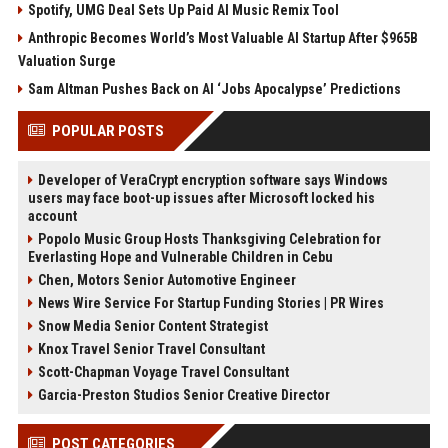
Spotify, UMG Deal Sets Up Paid AI Music Remix Tool
Anthropic Becomes World’s Most Valuable AI Startup After $965B
Valuation Surge
Sam Altman Pushes Back on AI ‘Jobs Apocalypse’ Predictions
POPULAR POSTS
Developer of VeraCrypt encryption software says Windows
users may face boot-up issues after Microsoft locked his
account
Popolo Music Group Hosts Thanksgiving Celebration for
Everlasting Hope and Vulnerable Children in Cebu
Chen, Motors Senior Automotive Engineer
News Wire Service For Startup Funding Stories | PR Wires
Snow Media Senior Content Strategist
Knox Travel Senior Travel Consultant
Scott-Chapman Voyage Travel Consultant
Garcia-Preston Studios Senior Creative Director
POST CATEGORIES