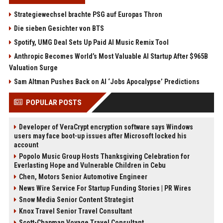
Strategiewechsel brachte PSG auf Europas Thron
Die sieben Gesichter von BTS
Spotify, UMG Deal Sets Up Paid AI Music Remix Tool
Anthropic Becomes World’s Most Valuable AI Startup After $965B
Valuation Surge
Sam Altman Pushes Back on AI ‘Jobs Apocalypse’ Predictions
POPULAR POSTS
Developer of VeraCrypt encryption software says Windows
users may face boot-up issues after Microsoft locked his
account
Popolo Music Group Hosts Thanksgiving Celebration for
Everlasting Hope and Vulnerable Children in Cebu
Chen, Motors Senior Automotive Engineer
News Wire Service For Startup Funding Stories | PR Wires
Snow Media Senior Content Strategist
Knox Travel Senior Travel Consultant
Scott-Chapman Voyage Travel Consultant