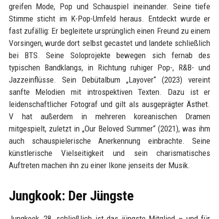
greifen Mode, Pop und Schauspiel ineinander. Seine tiefe
Stimme sticht im K-Pop-Umfeld heraus. Entdeckt wurde er
fast zufällig: Er begleitete ursprünglich einen Freund zu einem
Vorsingen, wurde dort selbst gecastet und landete schließlich
bei BTS. Seine Soloprojekte bewegen sich fernab des
typischen Bandklangs, in Richtung ruhiger Pop-, R&B- und
Jazzeinflüsse. Sein Debütalbum „Layover“ (2023) vereint
sanfte Melodien mit introspektiven Texten. Dazu ist er
leidenschaftlicher Fotograf und gilt als ausgeprägter Ästhet.
V hat außerdem in mehreren koreanischen Dramen
mitgespielt, zuletzt in „Our Beloved Summer“ (2021), was ihm
auch schauspielerische Anerkennung einbrachte. Seine
künstlerische Vielseitigkeit und sein charismatisches
Auftreten machen ihn zu einer Ikone jenseits der Musik.
Jungkook: Der Jüngste
Jungkook, 28, schließlich ist das jüngste Mitglied – und für