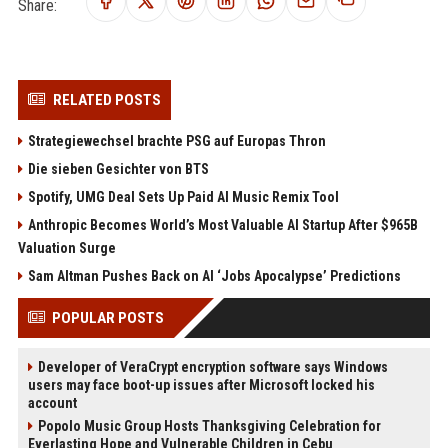
Share:
RELATED POSTS
Strategiewechsel brachte PSG auf Europas Thron
Die sieben Gesichter von BTS
Spotify, UMG Deal Sets Up Paid AI Music Remix Tool
Anthropic Becomes World’s Most Valuable AI Startup After $965B
Valuation Surge
Sam Altman Pushes Back on AI ‘Jobs Apocalypse’ Predictions
POPULAR POSTS
Developer of VeraCrypt encryption software says Windows
users may face boot-up issues after Microsoft locked his
account
Popolo Music Group Hosts Thanksgiving Celebration for
Everlasting Hope and Vulnerable Children in Cebu