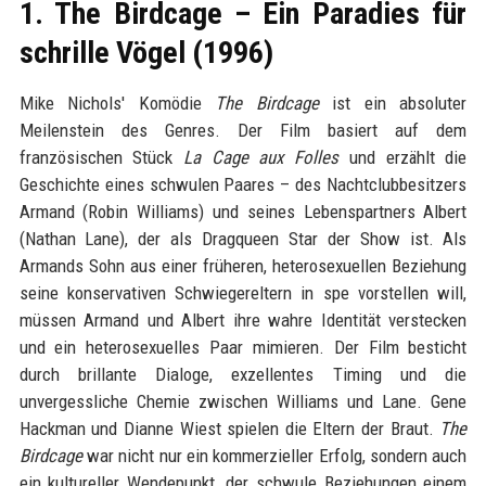
1. The Birdcage – Ein Paradies für
schrille Vögel (1996)
Mike Nichols' Komödie
The Birdcage
ist ein absoluter
Meilenstein des Genres. Der Film basiert auf dem
französischen Stück
La Cage aux Folles
und erzählt die
Geschichte eines schwulen Paares – des Nachtclubbesitzers
Armand (Robin Williams) und seines Lebenspartners Albert
(Nathan Lane), der als Dragqueen Star der Show ist. Als
Armands Sohn aus einer früheren, heterosexuellen Beziehung
seine konservativen Schwiegereltern in spe vorstellen will,
müssen Armand und Albert ihre wahre Identität verstecken
und ein heterosexuelles Paar mimieren. Der Film besticht
durch brillante Dialoge, exzellentes Timing und die
unvergessliche Chemie zwischen Williams und Lane. Gene
Hackman und Dianne Wiest spielen die Eltern der Braut.
The
Birdcage
war nicht nur ein kommerzieller Erfolg, sondern auch
ein kultureller Wendepunkt, der schwule Beziehungen einem