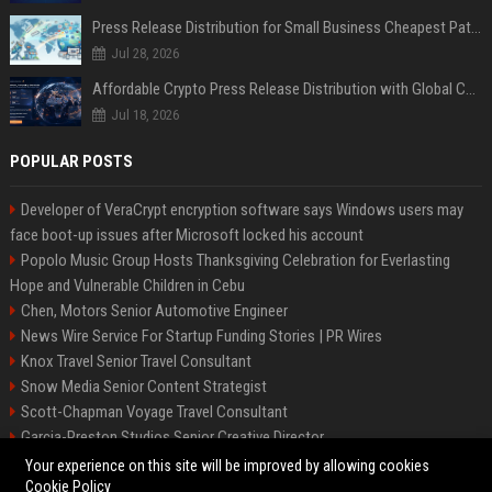
Press Release Distribution for Small Business Cheapest Path to Real Coverage
Jul 28, 2026
Affordable Crypto Press Release Distribution with Global Coverage
Jul 18, 2026
POPULAR POSTS
Developer of VeraCrypt encryption software says Windows users may
face boot-up issues after Microsoft locked his account
Popolo Music Group Hosts Thanksgiving Celebration for Everlasting
Hope and Vulnerable Children in Cebu
Chen, Motors Senior Automotive Engineer
News Wire Service For Startup Funding Stories | PR Wires
Knox Travel Senior Travel Consultant
Snow Media Senior Content Strategist
Scott-Chapman Voyage Travel Consultant
Garcia-Preston Studios Senior Creative Director
Chapman-Clements Vehicle Senior Automotive Engineer
Your experience on this site will be improved by allowing cookies
Cookie Policy