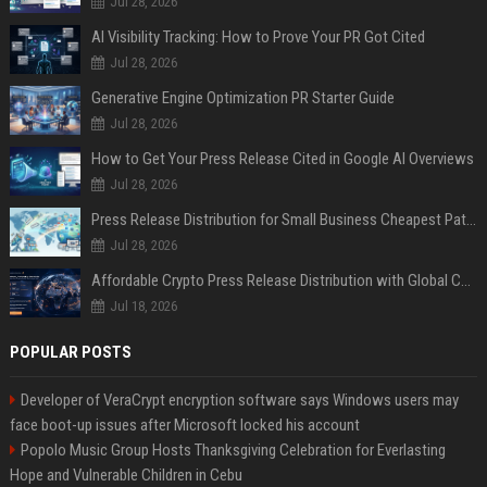
Jul 28, 2026
AI Visibility Tracking: How to Prove Your PR Got Cited
Jul 28, 2026
Generative Engine Optimization PR Starter Guide
Jul 28, 2026
How to Get Your Press Release Cited in Google AI Overviews
Jul 28, 2026
Press Release Distribution for Small Business Cheapest Path to Real Coverage
Jul 28, 2026
Affordable Crypto Press Release Distribution with Global Coverage
Jul 18, 2026
POPULAR POSTS
Developer of VeraCrypt encryption software says Windows users may
face boot-up issues after Microsoft locked his account
Popolo Music Group Hosts Thanksgiving Celebration for Everlasting
Hope and Vulnerable Children in Cebu