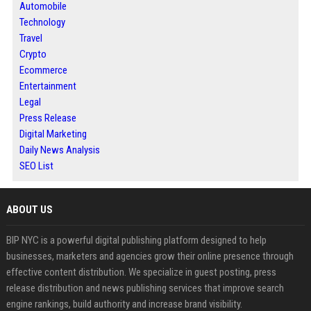
Automobile
Technology
Travel
Crypto
Ecommerce
Entertainment
Legal
Press Release
Digital Marketing
Daily News Analysis
SEO List
ABOUT US
BIP NYC is a powerful digital publishing platform designed to help
businesses, marketers and agencies grow their online presence through
effective content distribution. We specialize in guest posting, press
release distribution and news publishing services that improve search
engine rankings, build authority and increase brand visibility.