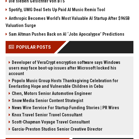
Die sieben Gesichter von BTS
Spotify, UMG Deal Sets Up Paid AI Music Remix Tool
Anthropic Becomes World’s Most Valuable AI Startup After $965B
Valuation Surge
Sam Altman Pushes Back on AI ‘Jobs Apocalypse’ Predictions
POPULAR POSTS
Developer of VeraCrypt encryption software says Windows
users may face boot-up issues after Microsoft locked his
account
Popolo Music Group Hosts Thanksgiving Celebration for
Everlasting Hope and Vulnerable Children in Cebu
Chen, Motors Senior Automotive Engineer
Snow Media Senior Content Strategist
News Wire Service For Startup Funding Stories | PR Wires
Knox Travel Senior Travel Consultant
Scott-Chapman Voyage Travel Consultant
Garcia-Preston Studios Senior Creative Director