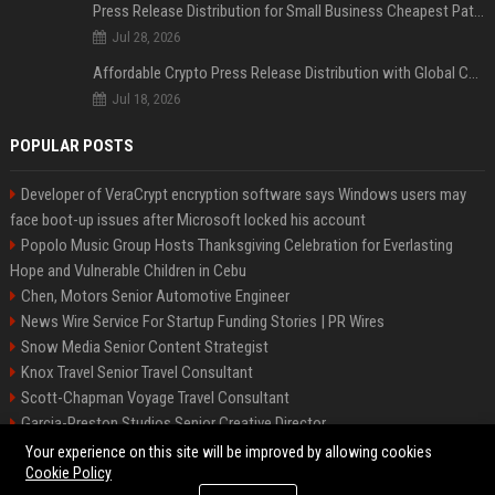
Press Release Distribution for Small Business Cheapest Path to Real Coverage
Jul 28, 2026
Affordable Crypto Press Release Distribution with Global Coverage
Jul 18, 2026
POPULAR POSTS
Developer of VeraCrypt encryption software says Windows users may
face boot-up issues after Microsoft locked his account
Popolo Music Group Hosts Thanksgiving Celebration for Everlasting
Hope and Vulnerable Children in Cebu
Chen, Motors Senior Automotive Engineer
News Wire Service For Startup Funding Stories | PR Wires
Snow Media Senior Content Strategist
Knox Travel Senior Travel Consultant
Scott-Chapman Voyage Travel Consultant
Garcia-Preston Studios Senior Creative Director
Chapman-Clements Vehicle Senior Automotive Engineer
Your experience on this site will be improved by allowing cookies
Cookie Policy