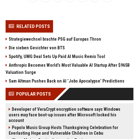
RELATED POSTS
Strategiewechsel brachte PSG auf Europas Thron
Die sieben Gesichter von BTS
Spotify, UMG Deal Sets Up Paid AI Music Remix Tool
Anthropic Becomes World’s Most Valuable AI Startup After $965B
Valuation Surge
Sam Altman Pushes Back on AI ‘Jobs Apocalypse’ Predictions
POPULAR POSTS
Developer of VeraCrypt encryption software says Windows
users may face boot-up issues after Microsoft locked his
account
Popolo Music Group Hosts Thanksgiving Celebration for
Everlasting Hope and Vulnerable Children in Cebu