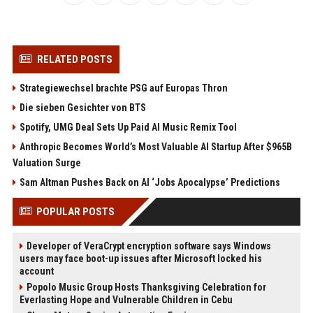
RELATED POSTS
Strategiewechsel brachte PSG auf Europas Thron
Die sieben Gesichter von BTS
Spotify, UMG Deal Sets Up Paid AI Music Remix Tool
Anthropic Becomes World’s Most Valuable AI Startup After $965B
Valuation Surge
Sam Altman Pushes Back on AI ‘Jobs Apocalypse’ Predictions
POPULAR POSTS
Developer of VeraCrypt encryption software says Windows
users may face boot-up issues after Microsoft locked his
account
Popolo Music Group Hosts Thanksgiving Celebration for
Everlasting Hope and Vulnerable Children in Cebu