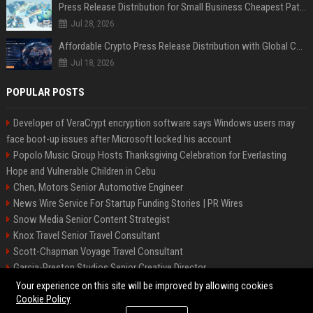
Press Release Distribution for Small Business Cheapest Path to Real Coverage
Jul 28, 2026
Affordable Crypto Press Release Distribution with Global Coverage
Jul 18, 2026
POPULAR POSTS
Developer of VeraCrypt encryption software says Windows users may
face boot-up issues after Microsoft locked his account
Popolo Music Group Hosts Thanksgiving Celebration for Everlasting
Hope and Vulnerable Children in Cebu
Chen, Motors Senior Automotive Engineer
News Wire Service For Startup Funding Stories | PR Wires
Snow Media Senior Content Strategist
Knox Travel Senior Travel Consultant
Scott-Chapman Voyage Travel Consultant
Garcia-Preston Studios Senior Creative Director
Chapman-Clements Vehicle Senior Automotive Engineer
Your experience on this site will be improved by allowing cookies
Cookie Policy