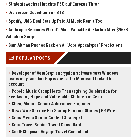
Strategiewechsel brachte PSG auf Europas Thron
Die sieben Gesichter von BTS
Spotify, UMG Deal Sets Up Paid AI Music Remix Tool
Anthropic Becomes World’s Most Valuable AI Startup After $965B
Valuation Surge
Sam Altman Pushes Back on AI ‘Jobs Apocalypse’ Predictions
POPULAR POSTS
Developer of VeraCrypt encryption software says Windows
users may face boot-up issues after Microsoft locked his
account
Popolo Music Group Hosts Thanksgiving Celebration for
Everlasting Hope and Vulnerable Children in Cebu
Chen, Motors Senior Automotive Engineer
News Wire Service For Startup Funding Stories | PR Wires
Snow Media Senior Content Strategist
Knox Travel Senior Travel Consultant
Scott-Chapman Voyage Travel Consultant