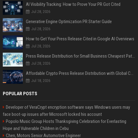
AI Visibility Tracking: How to Prove Your PR Got Cited
Jul 28, 2026
Generative Engine Optimization PR Starter Guide
Jul 28, 2026
How to Get Your Press Release Cited in Google AI Overviews
Jul 28, 2026
Press Release Distribution for Small Business Cheapest Path to Real Coverage
Jul 28, 2026
Affordable Crypto Press Release Distribution with Global Coverage
Jul 18, 2026
POPULAR POSTS
Developer of VeraCrypt encryption software says Windows users may
face boot-up issues after Microsoft locked his account
Popolo Music Group Hosts Thanksgiving Celebration for Everlasting
Hope and Vulnerable Children in Cebu
Chen, Motors Senior Automotive Engineer