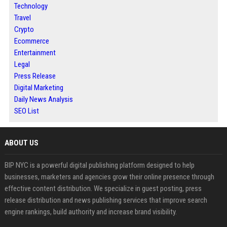
Technology
Travel
Crypto
Ecommerce
Entertainment
Legal
Press Release
Digital Marketing
Daily News Analysis
SEO List
ABOUT US
BIP NYC is a powerful digital publishing platform designed to help
businesses, marketers and agencies grow their online presence through
effective content distribution. We specialize in guest posting, press
release distribution and news publishing services that improve search
engine rankings, build authority and increase brand visibility.