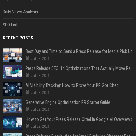
Daily News Analysis
SEO List
RECENT POSTS
Best Day and Time to Send a Press Release for Media Pick Up
Jul 28, 2026
Press Release SEO: 14 Optimizations That Actually Move Rankings
Jul 28, 2026
AI Visibility Tracking: How to Prove Your PR Got Cited
Jul 28, 2026
Generative Engine Optimization PR Starter Guide
Jul 28, 2026
How to Get Your Press Release Cited in Google AI Overviews
Jul 28, 2026