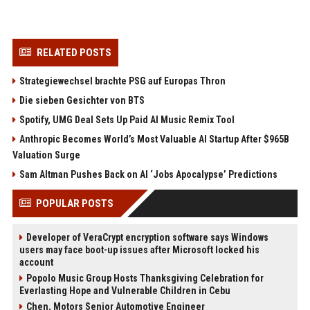
RELATED POSTS
Strategiewechsel brachte PSG auf Europas Thron
Die sieben Gesichter von BTS
Spotify, UMG Deal Sets Up Paid AI Music Remix Tool
Anthropic Becomes World’s Most Valuable AI Startup After $965B
Valuation Surge
Sam Altman Pushes Back on AI ‘Jobs Apocalypse’ Predictions
POPULAR POSTS
Developer of VeraCrypt encryption software says Windows
users may face boot-up issues after Microsoft locked his
account
Popolo Music Group Hosts Thanksgiving Celebration for
Everlasting Hope and Vulnerable Children in Cebu
Chen, Motors Senior Automotive Engineer