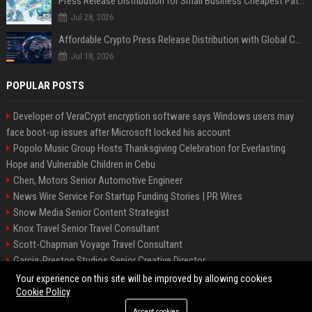
Press Release Distribution for Small Business Cheapest Path to Real Coverage
Jul 28, 2026
Affordable Crypto Press Release Distribution with Global Coverage
Jul 18, 2026
POPULAR POSTS
Developer of VeraCrypt encryption software says Windows users may
face boot-up issues after Microsoft locked his account
Popolo Music Group Hosts Thanksgiving Celebration for Everlasting
Hope and Vulnerable Children in Cebu
Chen, Motors Senior Automotive Engineer
News Wire Service For Startup Funding Stories | PR Wires
Snow Media Senior Content Strategist
Knox Travel Senior Travel Consultant
Scott-Chapman Voyage Travel Consultant
Garcia-Preston Studios Senior Creative Director
Chapman-Clements Vehicle Senior Automotive Engineer
Your experience on this site will be improved by allowing cookies
Cookie Policy
Accept cookies