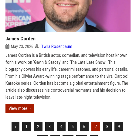
James Corden
May 23, 2026
Twila Rosenbaum
James Corden is a British actor, comedian, and television host known
for his work on 'Gavin & Stacey' and 'The Late Late Show'. This
biography covers his early life, career milestones, and personal details.
From his Olivier Award-winning stage performance to the viral Carpool
Karaoke series, Corden has become a global entertainment figure. The
article also discusses his controversial moments and his decision to
leave late-night television.
View more
‹
1
2
3
4
5
6
7
8
9