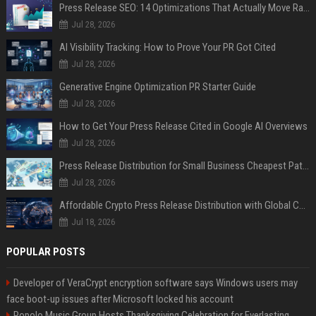
Press Release SEO: 14 Optimizations That Actually Move Rankings
Jul 28, 2026
AI Visibility Tracking: How to Prove Your PR Got Cited
Jul 28, 2026
Generative Engine Optimization PR Starter Guide
Jul 28, 2026
How to Get Your Press Release Cited in Google AI Overviews
Jul 28, 2026
Press Release Distribution for Small Business Cheapest Path to Real Coverage
Jul 28, 2026
Affordable Crypto Press Release Distribution with Global Coverage
Jul 18, 2026
POPULAR POSTS
Developer of VeraCrypt encryption software says Windows users may
face boot-up issues after Microsoft locked his account
Popolo Music Group Hosts Thanksgiving Celebration for Everlasting