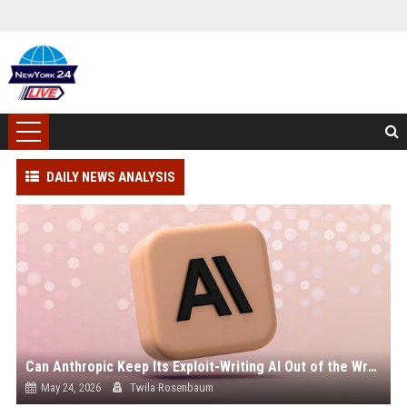
DAILY NEWS ANALYSIS
Can Anthropic Keep Its Exploit-Writing AI Out of the Wrong Hands?
May 24, 2026
Twila Rosenbaum