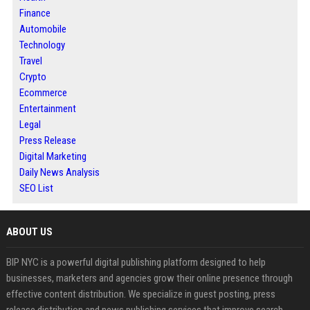
Finance
Automobile
Technology
Travel
Crypto
Ecommerce
Entertainment
Legal
Press Release
Digital Marketing
Daily News Analysis
SEO List
ABOUT US
BIP NYC is a powerful digital publishing platform designed to help
businesses, marketers and agencies grow their online presence through
effective content distribution. We specialize in guest posting, press