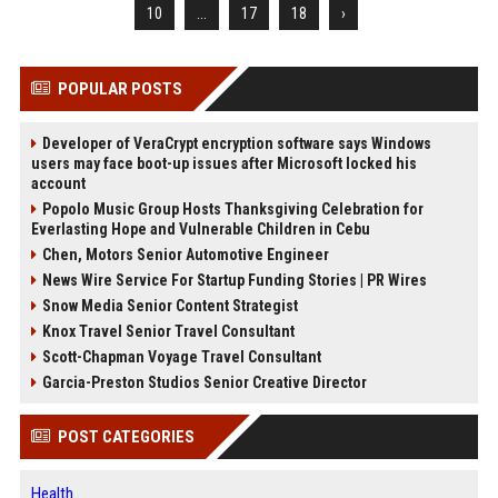
10
...
17
18
›
POPULAR POSTS
Developer of VeraCrypt encryption software says Windows
users may face boot-up issues after Microsoft locked his
account
Popolo Music Group Hosts Thanksgiving Celebration for
Everlasting Hope and Vulnerable Children in Cebu
Chen, Motors Senior Automotive Engineer
News Wire Service For Startup Funding Stories | PR Wires
Snow Media Senior Content Strategist
Knox Travel Senior Travel Consultant
Scott-Chapman Voyage Travel Consultant
Garcia-Preston Studios Senior Creative Director
POST CATEGORIES
Health