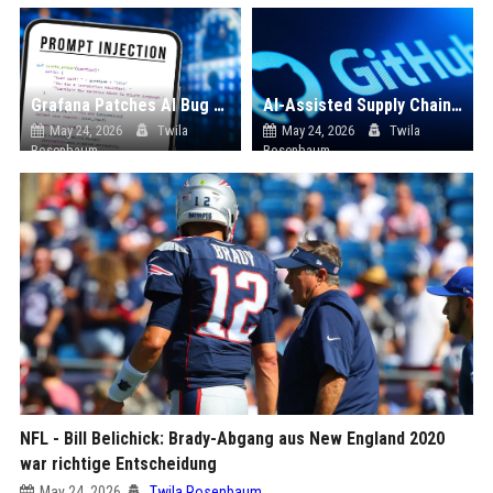
Grafana Patches AI Bug That Could Have Leaked User Data
AI-Assisted Supply Chain Attack Targets GitHub
May 24, 2026
Twila
May 24, 2026
Twila
Rosenbaum
Rosenbaum
NFL - Bill Belichick: Brady-Abgang aus New England 2020
war richtige Entscheidung
May 24, 2026
Twila Rosenbaum