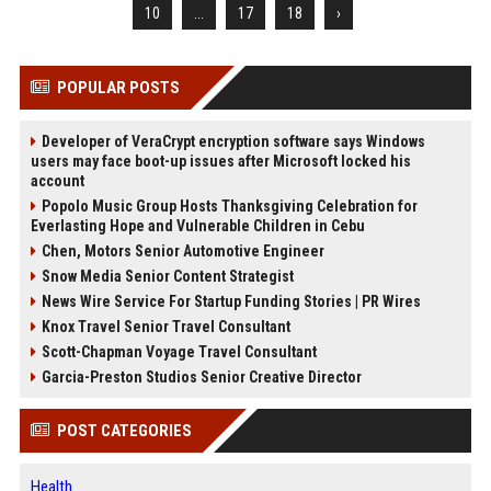
10
...
17
18
›
POPULAR POSTS
Developer of VeraCrypt encryption software says Windows
users may face boot-up issues after Microsoft locked his
account
Popolo Music Group Hosts Thanksgiving Celebration for
Everlasting Hope and Vulnerable Children in Cebu
Chen, Motors Senior Automotive Engineer
Snow Media Senior Content Strategist
News Wire Service For Startup Funding Stories | PR Wires
Knox Travel Senior Travel Consultant
Scott-Chapman Voyage Travel Consultant
Garcia-Preston Studios Senior Creative Director
POST CATEGORIES
Health