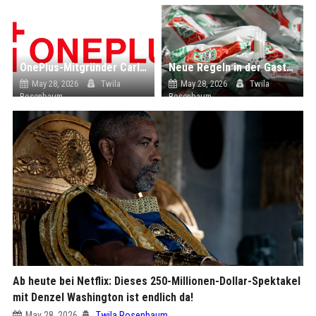
OnePlus-Mitgründer Carl Pei kehrt dem Unternehmen den Rücken
Neue Regeln in der Gastronomie: Diese verschwinden bald von den Restauranttischen
May 28, 2026
Twila
May 28, 2026
Twila
Rosenbaum
Rosenbaum
Ab heute bei Netflix: Dieses 250-Millionen-Dollar-Spektakel
mit Denzel Washington ist endlich da!
May 28, 2026
Twila Rosenbaum