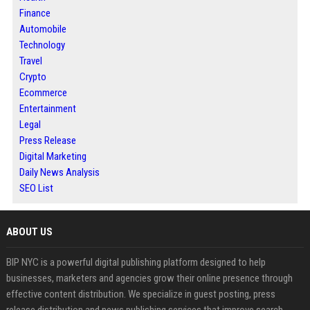
Finance
Automobile
Technology
Travel
Crypto
Ecommerce
Entertainment
Legal
Press Release
Digital Marketing
Daily News Analysis
SEO List
ABOUT US
BIP NYC is a powerful digital publishing platform designed to help
businesses, marketers and agencies grow their online presence through
effective content distribution. We specialize in guest posting, press