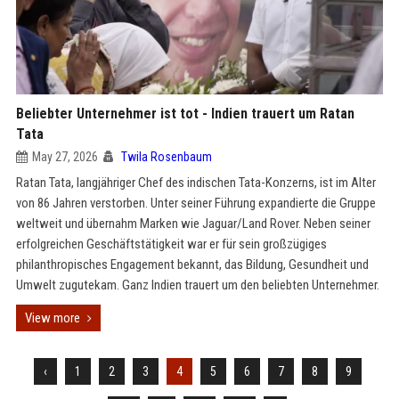
Beliebter Unternehmer ist tot - Indien trauert um Ratan
Tata
May 27, 2026
Twila Rosenbaum
Ratan Tata, langjähriger Chef des indischen Tata-Konzerns, ist im Alter
von 86 Jahren verstorben. Unter seiner Führung expandierte die Gruppe
weltweit und übernahm Marken wie Jaguar/Land Rover. Neben seiner
erfolgreichen Geschäftstätigkeit war er für sein großzügiges
philanthropisches Engagement bekannt, das Bildung, Gesundheit und
Umwelt zugutekam. Ganz Indien trauert um den beliebten Unternehmer.
View more
‹
1
2
3
4
5
6
7
8
9