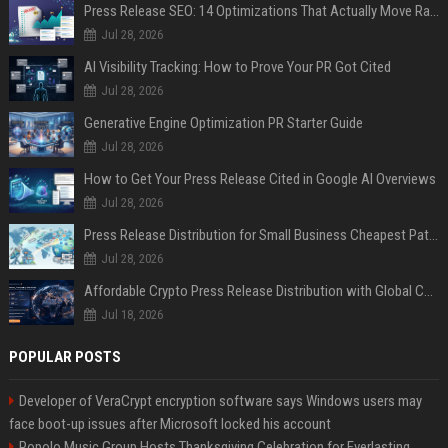
Press Release SEO: 14 Optimizations That Actually Move Rankings
Jul 28, 2026
AI Visibility Tracking: How to Prove Your PR Got Cited
Jul 28, 2026
Generative Engine Optimization PR Starter Guide
Jul 28, 2026
How to Get Your Press Release Cited in Google AI Overviews
Jul 28, 2026
Press Release Distribution for Small Business Cheapest Path to Real Coverage
Jul 28, 2026
Affordable Crypto Press Release Distribution with Global Coverage
Jul 18, 2026
POPULAR POSTS
Developer of VeraCrypt encryption software says Windows users may
face boot-up issues after Microsoft locked his account
Popolo Music Group Hosts Thanksgiving Celebration for Everlasting